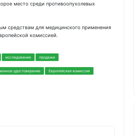
второе место среди противоопухолевых
ым средствам для медицинского применения
вропейской комиссией.
исследование
продажи
ионное удостоверение
Европейская комиссия