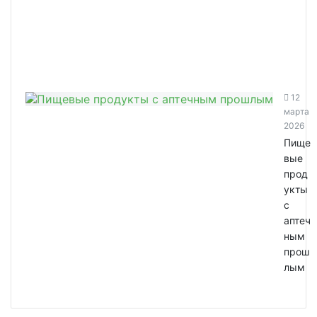
12
марта
2026
Пище
вые
прод
укты
с
аптеч
ным
прош
лым