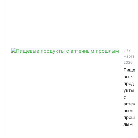
12
марта
2026
Пище
вые
прод
укты
с
аптеч
ным
прош
лым