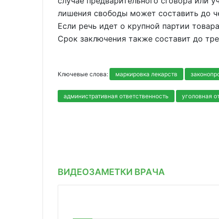
случае предварительного сговора или у
лишения свободы может составить до че
Если речь идет о крупной партии товара
Срок заключения также составит до тре
Ключевые слова:
маркировка лекарств
законопр
административная ответственность
уголовная о
ВИДЕОЗАМЕТКИ ВРАЧА