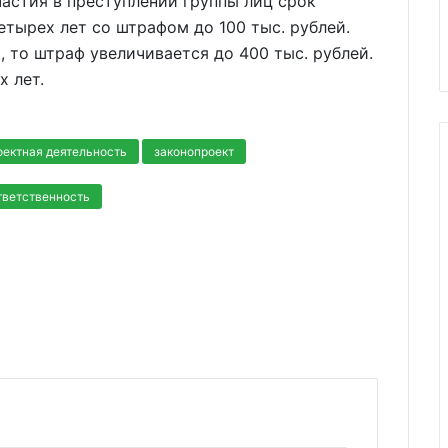
частия в преступлении группы лиц срок
тырех лет со штрафом до 100 тыс. рублей.
, то штраф увеличивается до 400 тыс. рублей.
х лет.
оектная деятельность
законопроект
тветственность