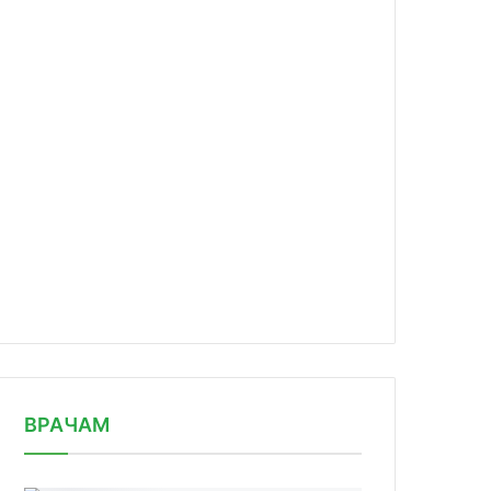
news/za-poddelnuyu-markirovku-budut/
ВРАЧАМ