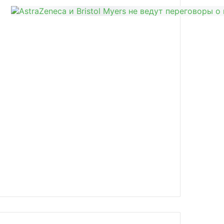
news/v-zelenograde-otkryvaetsya-nov/