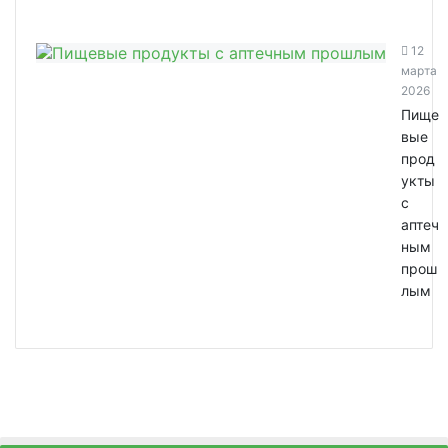
12
марта
2026
Пище
вые
прод
укты
с
аптеч
ным
прош
лым