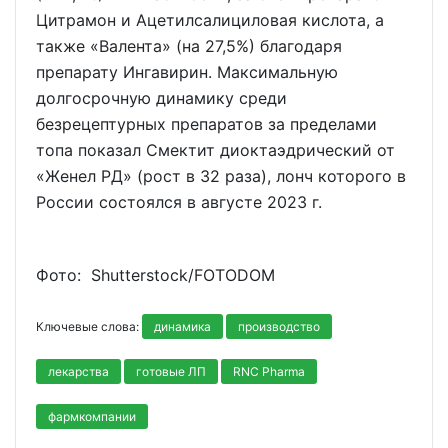
Цитрамон и Ацетилсалициловая кислота, а
также «Валента» (на 27,5%) благодаря
препарату Ингавирин. Максимальную
долгосрочную динамику среди
безрецептурных препаратов за пределами
топа показал Смектит диоктаэдрический от
«Женел РД» (рост в 32 раза), лонч которого в
России состоялся в августе 2023 г.
Фото: Shutterstoсk/FOTODOM
Ключевые слова:
динамика
производство
лекарства
готовые ЛП
RNC Pharma
фармкомпании