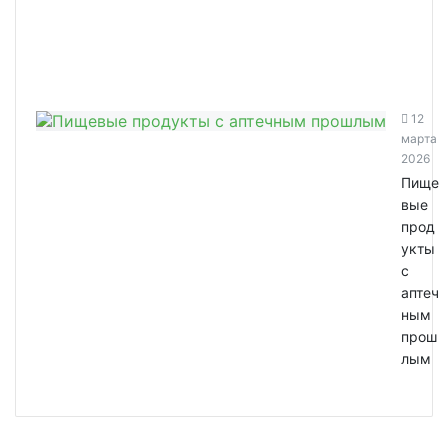
12
марта
2026
Пище
вые
прод
укты
с
аптеч
ным
прош
лым