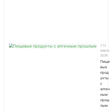
12
марта
2026
Пище
вые
прод
укты
с
аптеч
ным
прош
лым