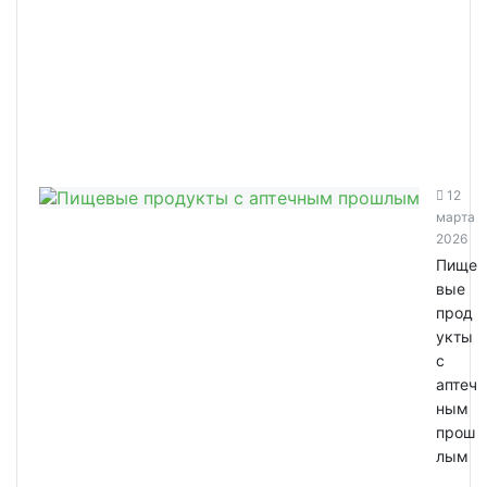
12
марта
2026
Пище
вые
прод
укты
с
аптеч
ным
прош
лым