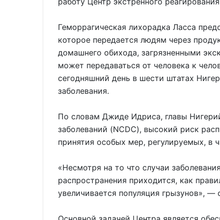
работу Центр экстренного реагирования
Геморрагическая лихорадка Ласса предс
которое передается людям через продук
домашнего обихода, загрязненными экск
может передаваться от человека к чело
сегодняшний день в шести штатах Нигер
заболевания.
По словам Джиде Идриса, главы Нигери
заболеваний (NCDC), высокий риск рас
принятия особых мер, регулируемых, в 
«Несмотря на то что случаи заболевания
распространения приходится, как правил
увеличивается популяция грызунов», — с
Основной задачей Центра является обе