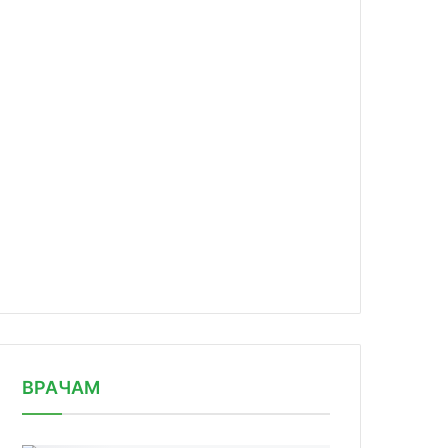
news/nigeriya-usilivaet-mery-po-bor/
ВРАЧАМ