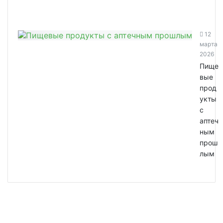
12
марта
2026
Пище
вые
прод
укты
с
аптеч
ным
прош
лым