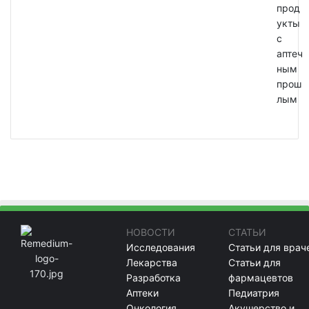
прод
укты
с
аптеч
ным
прош
лым
НОВОСТИ
СТАТЬИ
Исследования
Статьи для врач
Лекарства
Статьи для
Разработка
фармацевтов
Аптеки
Педиатрия
Онкология
Акушерство и