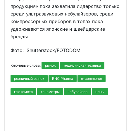
продукция» пока захватила лидерство только
среди ультразвуковых небулайзеров, среди
компрессорных приборов в топах пока
удерживаются японские и швейцарские
бренды.
Фото: Shutterstoсk/FOTODOM
Ключевые слова:
рынок
медицинская техника
розничный рынок
RNC Pharma
e-commerce
глюкометр
тонометры
небулайзер
цены