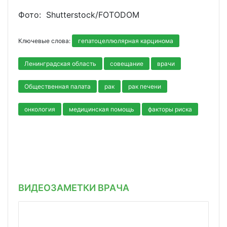
Фото: Shutterstoсk/FOTODOM
Ключевые слова:
гепатоцеллюлярная карцинома
Ленинградская область
совещание
врачи
Общественная палата
рак
рак печени
онкология
медицинская помощь
факторы риска
ВИДЕОЗАМЕТКИ ВРАЧА