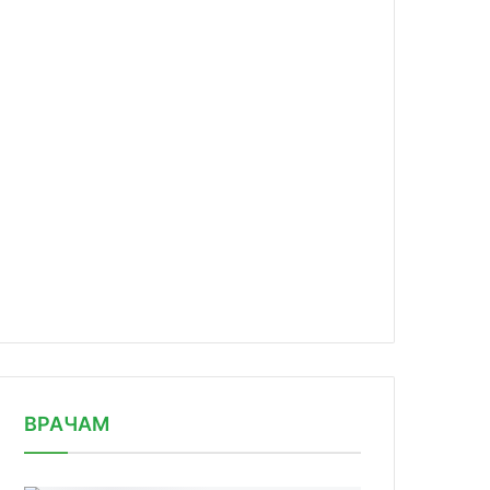
news/zavershilas-vtoraya-mezhdunaro/
ВРАЧАМ