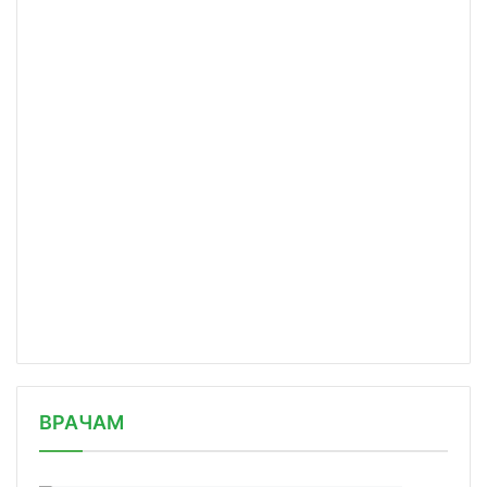
/news/vynuzhdennaya-nezavisimost-kak/
ВРАЧАМ