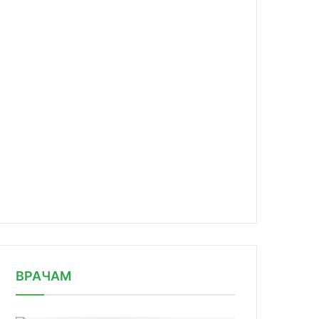
news/vse-bolshe-vyzhivshikh-posle-z/
ВРАЧАМ