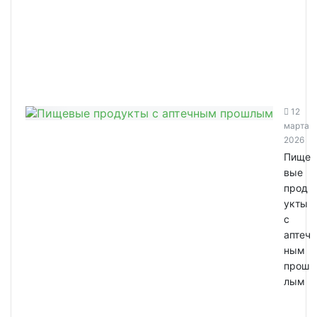
12
марта
2026
Пище
вые
прод
укты
с
аптеч
ным
прош
лым