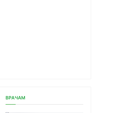
news/voz-napravlyaet-svoikh-ekspert/
ВРАЧАМ