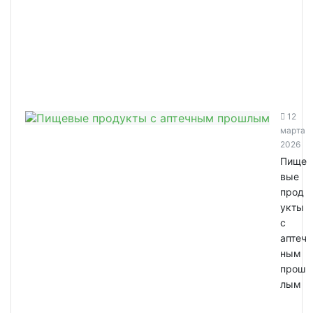
12
марта
2026
Пище
вые
прод
укты
с
аптеч
ным
прош
лым