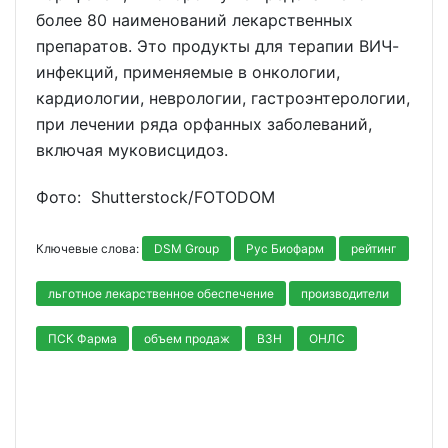
более 80 наименований лекарственных
препаратов. Это продукты для терапии ВИЧ-
инфекций, применяемые в онкологии,
кардиологии, неврологии, гастроэнтерологии,
при лечении ряда орфанных заболеваний,
включая муковисцидоз.
Фото: Shutterstoсk/FOTODOM
Ключевые слова:
DSM Group
Рус Биофарм
рейтинг
льготное лекарственное обеспечение
производители
ПСК Фарма
объем продаж
ВЗН
ОНЛС