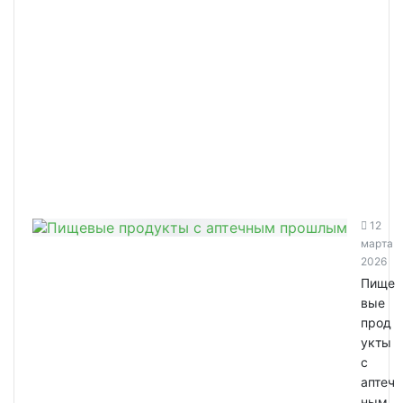
12
марта
2026
Пище
вые
прод
укты
с
аптеч
ным