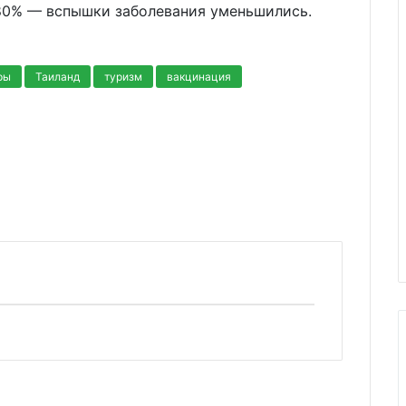
80% — вспышки заболевания уменьшились.
ры
Таиланд
туризм
вакцинация