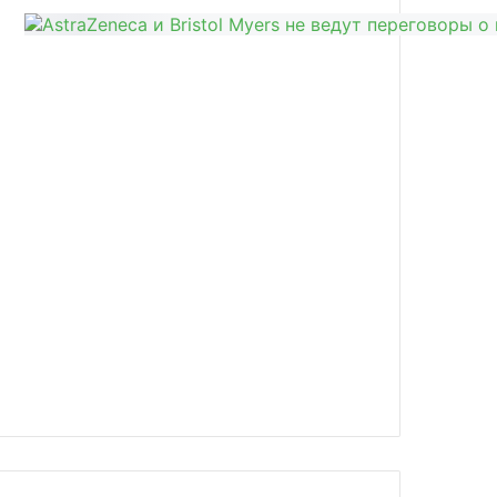
news/v-tailande-otmenyayut-masochny/