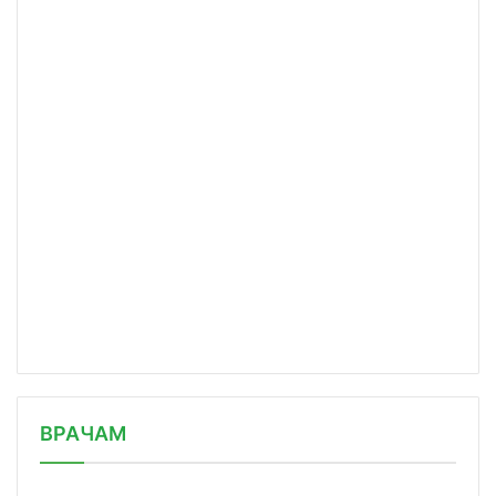
/news/v-shveytsarii-zapretyat-reklam/
ВРАЧАМ