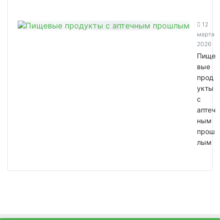
12
марта
2026
Пище
вые
прод
укты
с
аптеч
ным
прош
лым