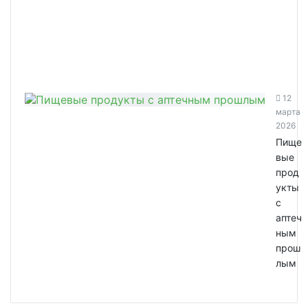
12
марта
2026
Пище
вые
прод
укты
с
аптеч
ным
прош
лым