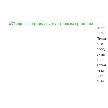
12
марта
2026
Пище
вые
прод
укты
с
аптеч
ным
прош
лым