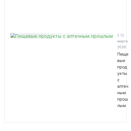
12
марта
2026
Пище
вые
прод
укты
с
аптеч
ным
прош
лым