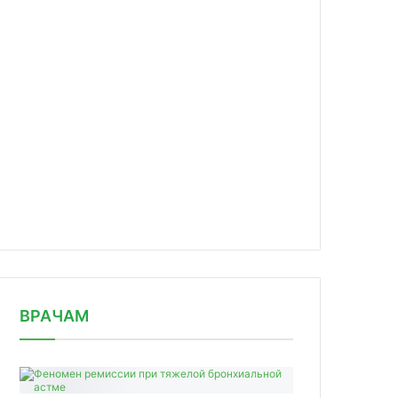
news/v-rossii-poyavitsya-lekarstvo-/
ВРАЧАМ