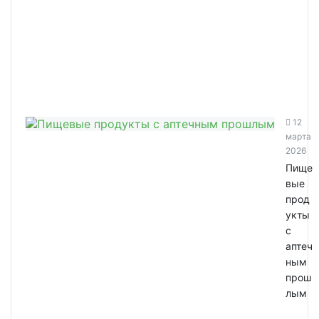
12
марта
2026
Пище
вые
прод
укты
с
аптеч
ным
прош
лым