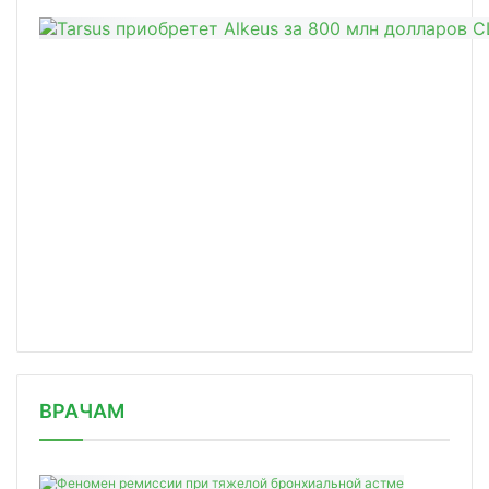
/news/v-rossii-podtverzhdeno-8764-novykh-sluchaya-
ВРАЧАМ
covid-/