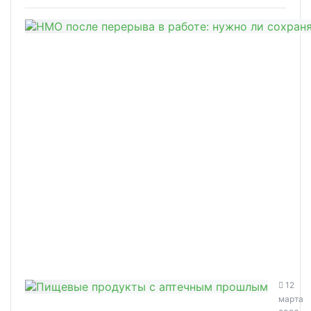
12
марта