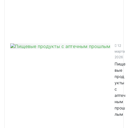
12
марта
2026
Пище
вые
прод
укты
с
аптеч
ным
прош
лым