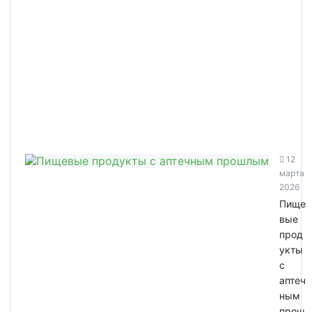
12
марта
2026
Пище
вые
прод
укты
с
аптеч
ным
прош