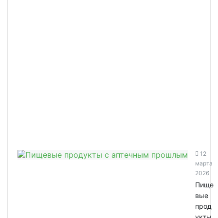
12
марта
2026
Пище
вые
прод
укты