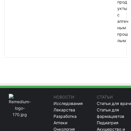
прод
укты
с
аптеч
ным
прош
лым
НОВОСТИ
СТАТЬИ
Исследования
Статьи для врач
Лекарства
Статьи для
Разработка
фармацевтов
Аптеки
Педиатрия
Онкология
Акушерство и