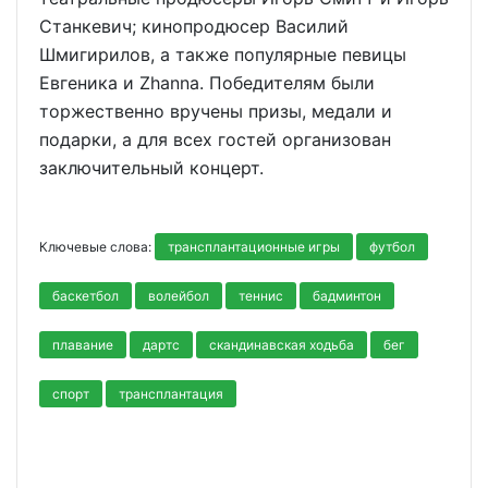
Станкевич; кинопродюсер Василий
Шмигирилов, а также популярные певицы
Евгеника и Zhanna. Победителям были
торжественно вручены призы, медали и
подарки, а для всех гостей организован
заключительный концерт.
Ключевые слова:
трансплантационные игры
футбол
баскетбол
волейбол
теннис
бадминтон
плавание
дартс
скандинавская ходьба
бег
спорт
трансплантация