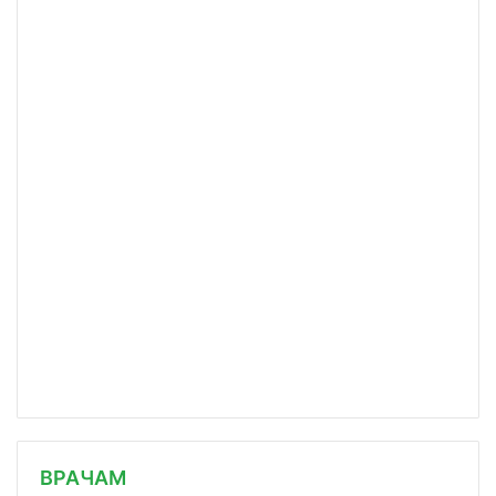
/news/v-moskve-proshli-pervye-vseros/
ВРАЧАМ