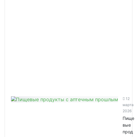
12
марта
2026
Пище
вые
прод