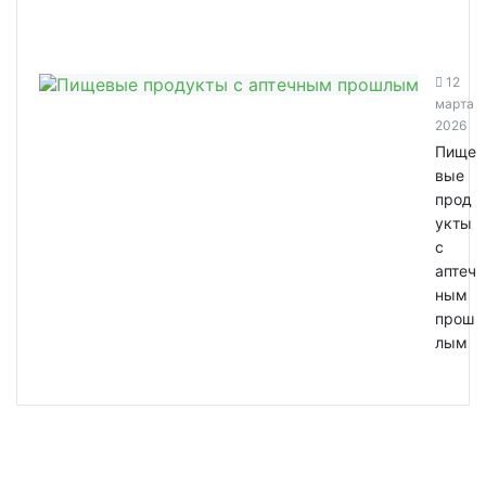
12
марта
2026
Пище
вые
прод
укты
с
аптеч
ным
прош
лым