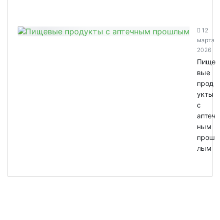
12
марта
2026
Пище
вые
прод
укты
с
аптеч
ным
прош
лым