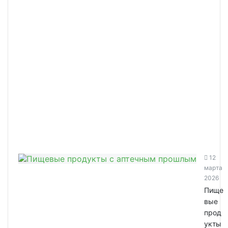
12
марта
2026
Пище
вые
прод
укты