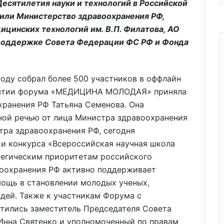
Десятилетия науки и технологий в Российской
или Министерство здравоохранения РФ,
цинских технологий им. В.П. Филатова, АО
поддержке Совета Федерации ФС РФ и Фонда
у собрал более 500 участников в оффлайн
крытии форума «МЕДИЦИНА МОЛОДАЯ» приняла
хранения РФ Татьяна Семенова. Она
нной речью от лица Министра здравоохранения
ра здравоохранения РФ, сегодня
 и конкурса «Всероссийская научная школа
гическим приоритетам российского
воохранения РФ активно поддерживает
мощь в становлении молодых ученых,
дей. Также к участникам Форума с
тились заместитель Председателя Совета
нна Святенко и уполномоченный по правам