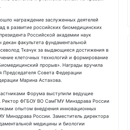
.
рошло награждение заслуженных деятелей
ад в развитие российских биомедицинских
 президента Российской академии наук
н декан факультета фундаментальной
севолод Ткачук за выдающиеся достижения в
учение клеточных технологий и формирование
Биомедицинский прорыв». Награды вручила
я Председателя Совета Федерации
дерации Марина Астахова.
участниками Форума выступили ведущие
я. Ректор ФГБОУ ВО СамГМУ Минздрава России
никами опытом внедрения инновационных
У Минздрава России. Заместитель директора
ндаментальной медицины и биологии