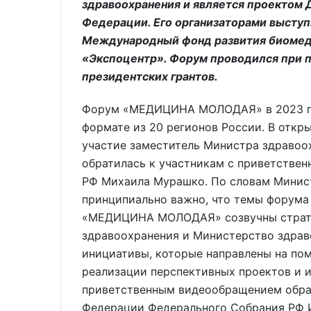
здравоохранения и является проектом 
Федерации. Его организаторами выступ
Международный фонд развития биомеди
«Экспоцентр». Форум проводился при 
президентских грантов.
Форум «МЕДИЦИНА МОЛОДАЯ» в 2023 год
формате из 20 регионов России. В от
участие заместитель Министра здравоо
обратилась к участникам с приветстве
РФ Михаила Мурашко. По словам Минист
принципиально важно, что темы форума
«МЕДИЦИНА МОЛОДАЯ» созвучны страте
здравоохранения и Министерство здра
инициативы, которые направлены на по
реализации перспективных проектов и и
приветственным видеообращением обра
Федерации Федерального Собрания РФ И