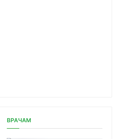
news/v-forume-meditsina-molodaya-pr/
ВРАЧАМ