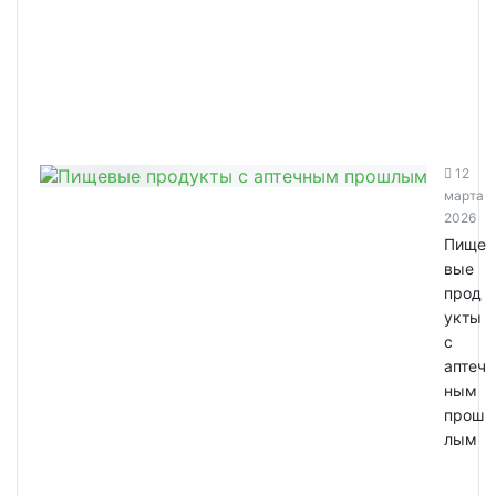
12
марта
2026
Пище
вые
прод
укты
с
аптеч
ным
прош
лым