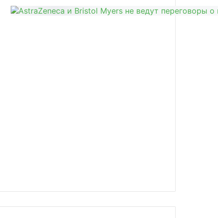
news/v-2021-godu-poyavitsya-rossiys/