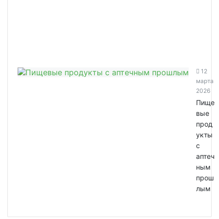
12
марта
2026
Пище
вые
прод
укты
с
аптеч
ным
прош
лым