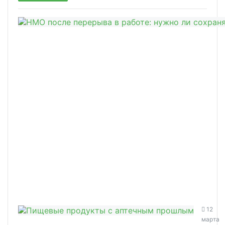
12
марта