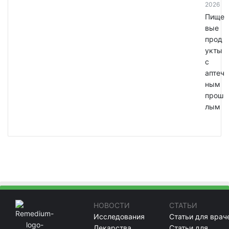
2026
Пище
вые
прод
укты
с
аптеч
ным
прош
лым
НОВОСТИ
СТАТЬИ
Исследования
Статьи для врач
Лекарства
Статьи для