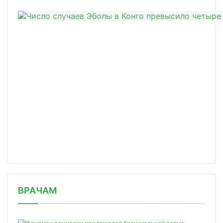
/news/utverzhdeny-kriterii-dlya-usyn/
ВРАЧАМ