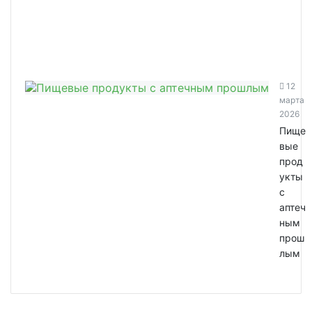
12
марта
2026
Пище
вые
прод
укты
с
аптеч
ным
прош
лым