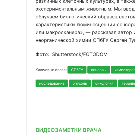
различных клеточных культурах, а также
экспериментальным животным. Мы вводи
облучаем биологический образец свето
характеристики люминесценции сенсор
или макросканера», — рассказал автор
неорганической химии СПбГУ Сергей Ту
Фото: Shutterstoсk/FOTODOM
Ключевые слова:
СПбГУ
сенсоры
химиотера
исследование
опухоль
онкология
терапи
ВИДЕОЗАМЕТКИ ВРАЧА