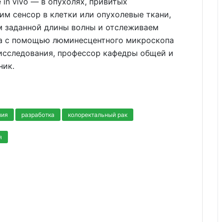
 in vivo — в опухолях, привитых
м сенсор в клетки или опухолевые ткани,
м заданной длины волны и отслеживаем
а с помощью люминесцентного микроскопа
 исследования, профессор кафедры общей и
ник.
пия
разработка
колоректальный рак
я