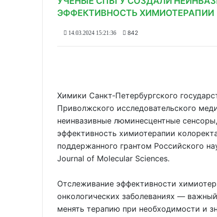
УЧЕНЫЕ СПБГУ СОЗДАЛИ НЕИНВА
ЭФФЕКТИВНОСТЬ ХИМИОТЕРАПИИ
842
14.03.2024 15:21:36
Химики Санкт‑Петербургского государс
Приволжского исследовательского меди
неинвазивные люминесцентные сенсоры,
эффективность химиотерапии колоректал
поддержанного грантом Российского науч
Journal of Molecular Sciences.
Отслеживание эффективности химиотера
онкологических заболеваниях — важный
менять терапию при необходимости и зн