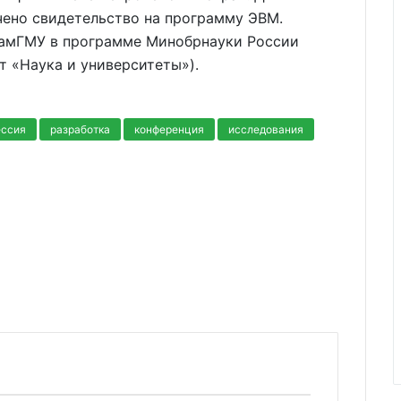
чено свидетельство на программу ЭВМ.
СамГМУ в программе Минобрнауки России
 «Наука и университеты»).
ессия
разработка
конференция
исследования