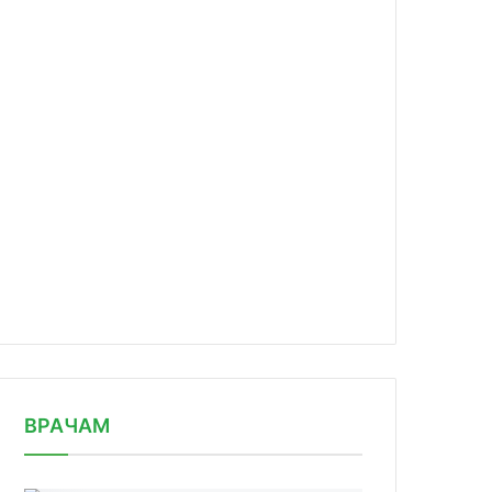
news/uchenye-samgmu-sozdali-onlayn/
ВРАЧАМ