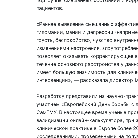
подгруппы смешанных состояний и корр
пациентов.
«Раннее выявление смешанных аффекти
гипомании, мании и депрессии (наприме
грусть, беспокойство, чувство внутрен
изменениями настроения, злоупотреблен
позволяет оказывать корректирующее в
течение основного расстройства у данн
имеет большую значимость для клиниче
интервенций», — рассказала директор
Разработку представили на научно-пра
участием «Европейский Дeнь борьбы с д
СамГМУ. В настоящее время ученые про
валидизации онлайн-калькулятора, при 
клинической практике в Европе более 20
исследованиями, проведенными на попу