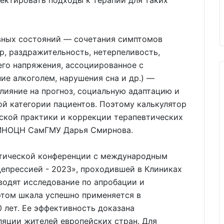
ектировать подходы к терапии для таких
вных состояний — сочетания симптомов
р, раздражительность, нетерпеливость,
него напряжения, ассоциированное с
ие алкоголем, нарушения сна и др.) —
лияние на прогноз, социальную адаптацию и
ой категории пациентов. Поэтому калькулятор
ской практики и коррекции терапевтических
 МНОЦН СамГМУ Дарья Смирнова.
ктической конференции с международным
епрессией - 2023», проходившей в Клиниках
водят исследование по апробации и
этом шкала успешно применяется в
 лет. Ее эффективность доказана
ляции жителей европейских стран. Для