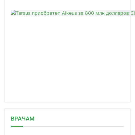
/news/tsrpt-podvel-itogi-eksperiment/
ВРАЧАМ