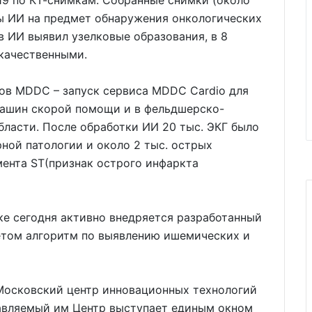
19 по КТ-снимкам. Собранные снимки (около
ы ИИ на предмет обнаружения онкологических
ов ИИ выявил узелковые образования, в 8
окачественными.
ов MDDC – запуск сервиса MDDC Cardio для
машин скорой помощи и в фельдшерско-
ласти. После обработки ИИ 20 тыс. ЭКГ было
рной патологии и около 2 тыс. острых
ента ST(признак острого инфаркта
ке сегодня активно внедряется разработанный
етом алгоритм по выявлению ишемических и
Московский центр инновационных технологий
лавляемый им Центр выступает единым окном