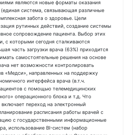
ениями являются новые форматы оказания
(единая система, связывающая различные
мплексная забота о здоровье. Цели
изация рутинных действий, создание системы
вное сопровождение пациента. Выбор этих
и, с которыми сегодня сталкиваются
ьшая часть загрузки врача (63%) приходится
нимать самостоятельные решения на основе
рача нет возможности контролировать
ив «Медси», направленных на поддержку
номичного интерфейса врача (в.т.ч.
 пациентов с помощью телемедицинских
ного» операционного блока и т.д. Что
н включает переход на электронный
планирование расписания работы врачей с
грацию с государственными информационные
ра, использование BI-систем (набор