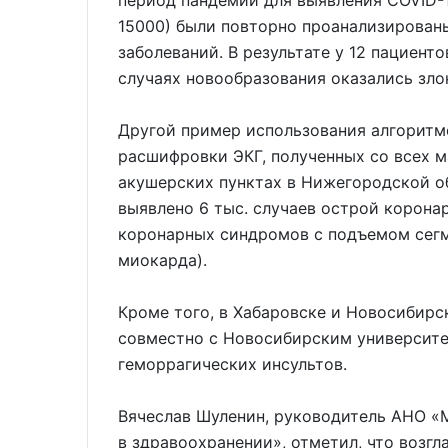
период пандемии для выявления COVID-
15000) были повторно проанализирован
заболеваний. В результате у 12 пациент
случаях новообразования оказались зл
Другой пример использования алгоритм
расшифровки ЭКГ, полученных со всех 
акушерских пунктах в Нижегородской об
выявлено 6 тыс. случаев острой корона
коронарных синдромов с подъемом сегм
миокарда).
Кроме того, в Хабаровске и Новосибирс
совместно с Новосибирским университ
геморрагических инсультов.
Вячеслав Шуленин, руководитель АНО «
в здравоохранении», отметил, что возг