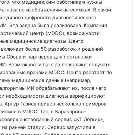
того, что медицинским работникам нужны
агноза по изображениям на снимках. В связи
и единого цифрового диагностического
ИИ. Эта задача была реализована. Компания
ностический центр (MDDC), возможности
чные медицинские диагнозы. Центр
 включает более 50 разработок и решений
ы Сбера и партнеров для постановки
 ИИ. Возможности Центра позволяют получать
ированные врачами MDDC. Центр работает по
тему медицинские данные (например,
 алгоритмы ИИ обрабатывают их, после чего
При необходимости диагнозы верифицируют
. Артур Газиев привел несколько примеров
итмов в MDDC. Так, в Карачарово-
усовершенствованный сервис «КТ Легких»,
 на ранней стадии. Сервис запустили в