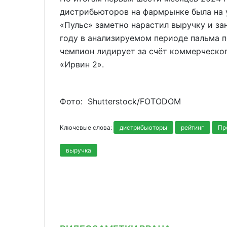
дистрибьюторов на фармрынке была на ур
«Пульс» заметно нарастил выручку и за
году в анализируемом периоде пальма 
чемпион лидирует за счёт коммерческог
«Ирвин 2».
Фото: Shutterstoсk/FOTODOM
Ключевые слова:
дистрибьюторы
рейтинг
Пр
выручка