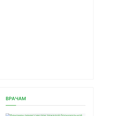
news/top-10-farmdistribyutorov-po-i/
ВРАЧАМ