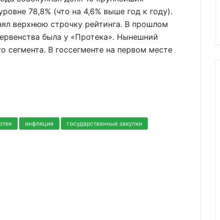
овне 78,8% (что на 4,6% выше год к году).
нял верхнюю строчку рейтинга. В прошлом
первенства была у «Протека». Нынешний
о сегмента. В госсегменте на первом месте
отек
инфляция
государственные закупки