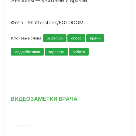
женщины — учителей и врачей.
Фото: Shutterstoсk/FOTODOM
Ключевые слова:
SuperJob
опрос
врачи
медработники
зарплата
работа
ВИДЕОЗАМЕТКИ ВРАЧА